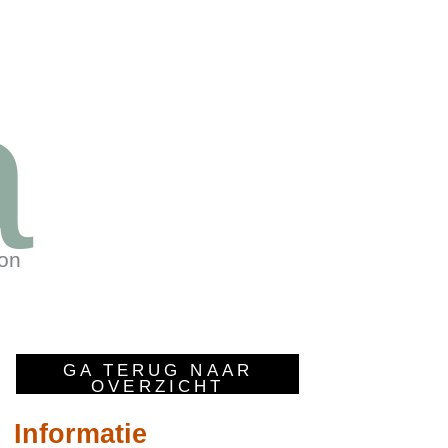
a
oon
GA TERUG NAAR
OVERZICHT
Informatie