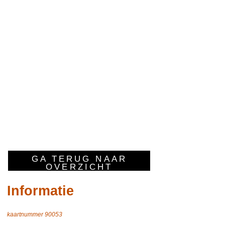
GA TERUG NAAR
OVERZICHT
Informatie
kaartnummer 90053