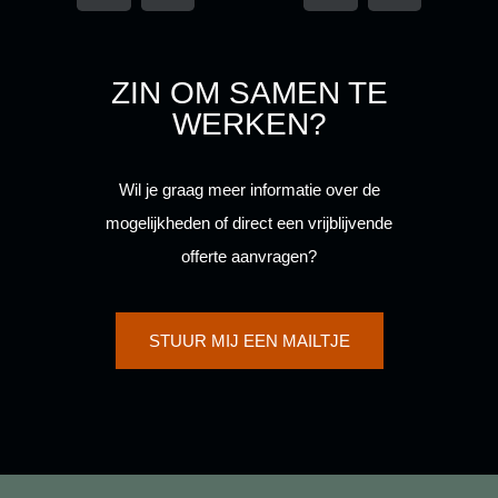
e
t
e
t
b
a
b
a
o
g
o
g
ZIN OM SAMEN TE
o
r
o
r
k
a
k
a
WERKEN?
-
m
-
m
f
f
Wil je graag meer informatie over de
mogelijkheden of direct een vrijblijvende
offerte aanvragen?
STUUR MIJ EEN MAILTJE