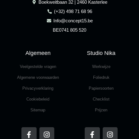
Boekweitbaan 32 | 2460 Kasterlee
(+32) 498 71 68 96
Info@concept15.be
BE0741 805 520
Algemeen
Studio Nika
Veelgestelde vragen
Werkwijze
Algemene voorwaarden
Foliedruk
Privacyverklaring
Papiersoorten
Cookiebeleid
Checklist
Sitemap
Prijzen
F
I
F
I
a
n
a
n
c
s
c
s