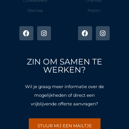
Cookiebeleid
Checklist
Sitemap
Prijzen
F
I
F
I
a
n
a
n
c
s
c
s
e
t
e
t
b
a
b
a
o
g
o
g
ZIN OM SAMEN TE
o
r
o
r
k
a
k
a
WERKEN?
-
m
-
m
f
f
Wil je graag meer informatie over de
mogelijkheden of direct een
vrijblijvende offerte aanvragen?
STUUR MIJ EEN MAILTJE