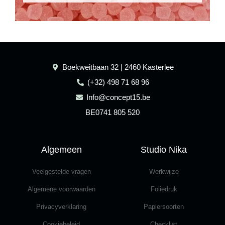
Boekweitbaan 32 | 2460 Kasterlee
(+32) 498 71 68 96
Info@concept15.be
BE0741 805 520
Algemeen
Studio Nika
Veelgestelde vragen
Werkwijze
Algemene voorwaarden
Foliedruk
Privacyverklaring
Papiersoorten
Cookiebeleid
Checklist