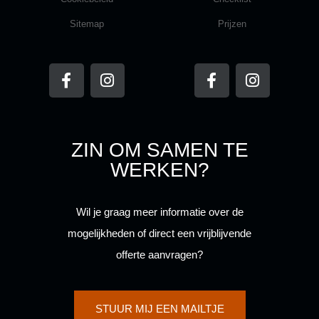
Sitemap
Prijzen
F
I
F
I
a
n
a
n
c
s
c
s
e
t
e
t
b
a
b
a
o
g
o
g
ZIN OM SAMEN TE
o
r
o
r
k
a
k
a
WERKEN?
-
m
-
m
f
f
Wil je graag meer informatie over de
mogelijkheden of direct een vrijblijvende
offerte aanvragen?
STUUR MIJ EEN MAILTJE