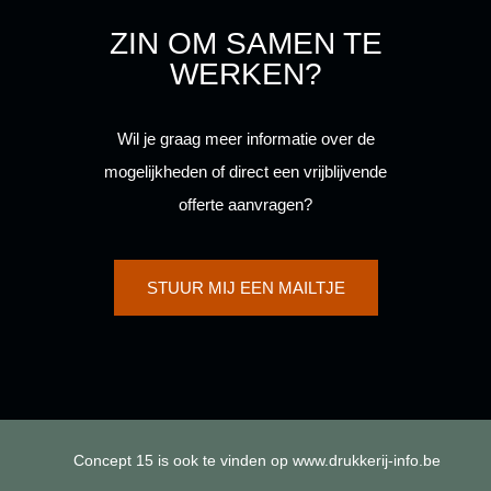
o
g
o
g
ZIN OM SAMEN TE
o
r
o
r
k
a
k
a
WERKEN?
-
m
-
m
f
f
Wil je graag meer informatie over de
mogelijkheden of direct een vrijblijvende
offerte aanvragen?
STUUR MIJ EEN MAILTJE
Concept 15 is ook te vinden op www.drukkerij-info.be