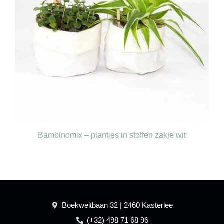
Bambinomix – plantjes in stoffen zakje wit
€
86,00
Boekweitbaan 32 | 2460 Kasterlee
(+32) 498 71 68 96