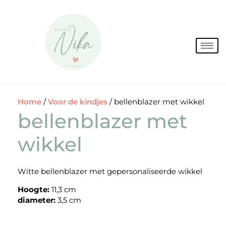
Spring
naar
de
inhoud
Home
/
Voor de kindjes
/ bellenblazer met wikkel
bellenblazer met
wikkel
Witte bellenblazer met gepersonaliseerde wikkel
Hoogte:
11,3 cm
diameter:
3,5 cm