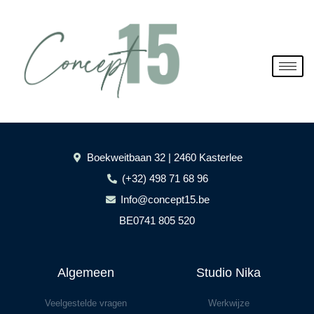
Spring
naar
de
inhoud
Boekweitbaan 32 | 2460 Kasterlee
(+32) 498 71 68 96
Info@concept15.be
BE0741 805 520
Algemeen
Studio Nika
Veelgestelde vragen
Werkwijze