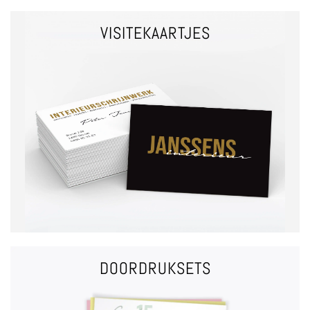
VISITEKAARTJES
VRAAG EEN OFFERTE
krasvrije laminaat mogelijk
Enkelzijdig of dubbelzijdig Matte of glanzende afwerking
VISITEKAARTJES
DOORDRUKSETS