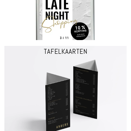
transparant matte beschermfolie | verborgen wandmontagegaten |
multifunctioneel | kan zowel staand als liggend worden opgehangen |
KLIKLIJSTEN
TAFELKAARTEN
VRAAG EEN OFFERTE
TAFELKAARTEN