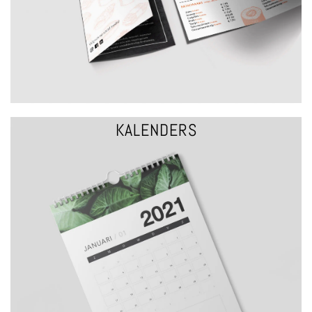
KALENDERS
VRAAG EEN OFFERTE
kalenders helemaal zelf. Maximale formaat (310x430mm)
Bureaukalender of hangkalender bepaal het formaat van jouw
KALENDERS