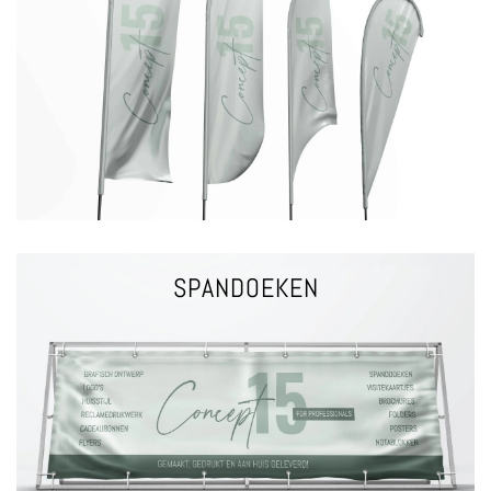
vlaggen op maat | ...
mastvlaggen | raamvlaggen | baniervlaggen | vlaggenlijn |
dropflags | beachflags | gevelvlaggen | kioskvlaggen |
VLAGGEN
SPANDOEKEN
VRAAG EEN OFFERTE
SPANDOEKEN