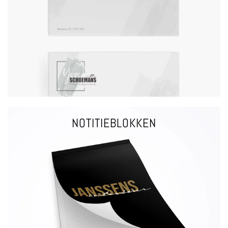
rechts | gegomde sluiting of met plakstrip vanaf 500 stuks
Bedrukt of onbedrukt | verschillende formaten | zonder venster of links of
ENVELOPPEN
NOTITIEBLOKKEN
VRAAG EEN OFFERTE
vellen per blok | met of zonder dekblad
Kies uit verschillende formaten ruitjes of lijntjes | 25, 50 of 100