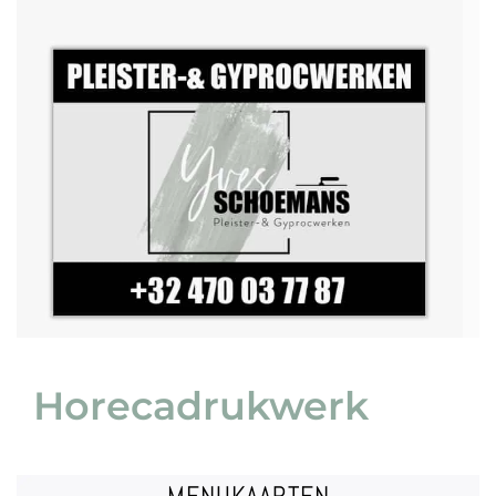
VRAAG EEN OFFERTE
HPL / Trespa | Whiteboard | ...
Lichtbakplaat | Polyprop | Polystyreen | Plexiglas | Re-board |
Dibond | Forex | Geborsteld aluminium | Kanaalplaat | Karton |
RECLAMEBORDEN
Horecadrukwerk
MENUKAARTEN