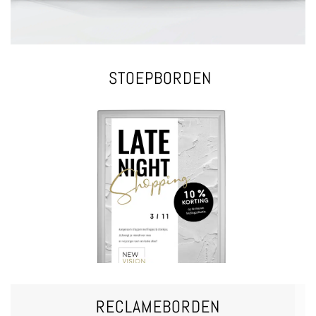
STOEPBORDEN
VRAAG EEN OFFERTE
met of zonder wielen | alluminium kliksysteem | waterdicht
Keuze uit verschillende modellen | met of zonder watertank |
STOEPBORDEN
RECLAMEBORDEN