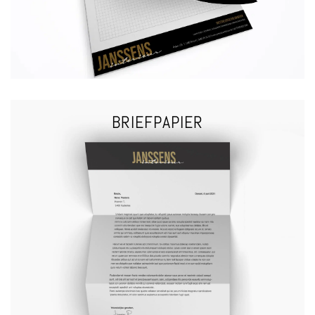
NOTITIEBLOKKEN
BRIEFPAPIER
VRAAG EEN OFFERTE
papierdikte 90 tot 120 gram standaard papier of luxueus papier
BRIEFPAPIER