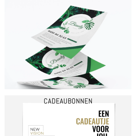
VRAAG EEN OFFERTE
glanslaminaat.
zwart-wit, alle formaten zijn mogelijk, eventueel afgewerkt met mat- of
Laat je flyer bedrukken zoals jij het wil, enkel-of dubbelzijdig, in kleur of
FLYERS (ONGEVOUWEN)
CADEAUBONNEN