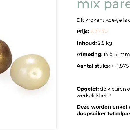
mix par
Dit krokant koekje is
Prijs:
€ 37,50
Inhoud:
2.5 kg
Afmeting:
14 à 16 mm
Aantal stuks:
+- 1.875
Opgelet:
de kleuren o
werkelijkheid!
Deze worden enkel v
doopsuiker totaalpa