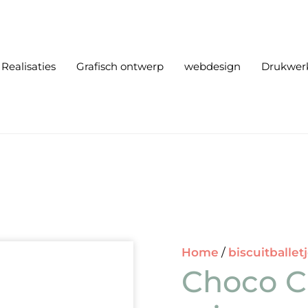
Realisaties
Grafisch ontwerp
webdesign
Drukwer
Home
/
biscuitballet
Choco Ch