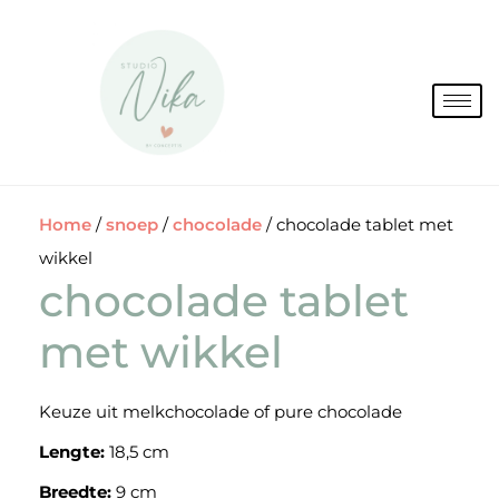
Spring
naar
de
inhoud
Home
/
snoep
/
chocolade
/ chocolade tablet met
wikkel
chocolade tablet
met wikkel
Keuze uit melkchocolade of pure chocolade
Lengte:
18,5 cm
Breedte:
9 cm