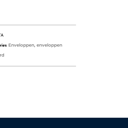
/A
Enveloppen
enveloppen
ries
,
rd