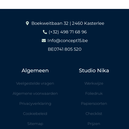
Boekweitbaan 32 | 2460 Kasterlee
(+32) 498 71 68 96
Info@concept15.be
BE0741 805 520
Algemeen
Studio Nika
Veelgestelde vragen
Werkwijze
Algemene voorwaarden
Foliedruk
Privacyverklaring
Papiersoorten
Cookiebeleid
Checklist
Sitemap
Prijzen