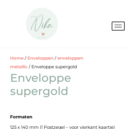
Spring
naar
de
inhoud
Home
/
Enveloppen
/
enveloppen
metallic
/ Enveloppe supergold
Enveloppe
supergold
Formaten
125 x 140 mm (1 Postzegel – voor vierkant kaartje)