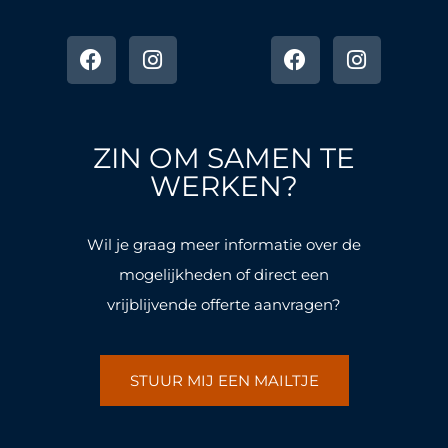
F
I
F
I
a
n
a
n
c
s
c
s
e
t
e
t
b
a
b
a
o
g
o
g
ZIN OM SAMEN TE
o
r
o
r
k
a
k
a
WERKEN?
-
m
-
m
f
f
Wil je graag meer informatie over de
mogelijkheden of direct een
vrijblijvende offerte aanvragen?
STUUR MIJ EEN MAILTJE