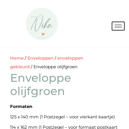
Spring
naar
de
inhoud
Home
/
Enveloppen
/
enveloppen
gekleurd
/ Enveloppe olijfgroen
Enveloppe
olijfgroen
Formaten
125 x 140 mm (1 Postzegel – voor vierkant kaartje)
114 x 162 mm (1 Postzegel – voor formaat postkaart