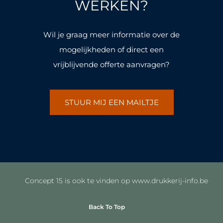
k
a
k
a
WERKEN?
-
m
-
m
f
f
Wil je graag meer informatie over de
mogelijkheden of direct een
vrijblijvende offerte aanvragen?
STUUR MIJ EEN MAILTJE
Concept 15 is ook te vinden op www.drukkerij-info.be
Back To Top