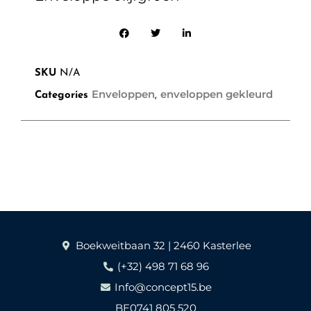
SKU
N/A
Enveloppen
enveloppen gekleurd
Categories
,
Boekweitbaan 32 | 2460 Kasterlee
(+32) 498 71 68 96
Info@concept15.be
BE0741 805 520