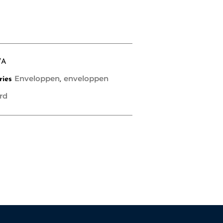
/A
Enveloppen
enveloppen
ries
,
rd