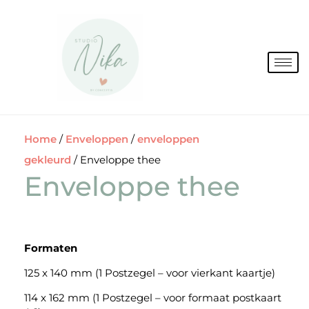
Spring
naar
de
inhoud
Home
/
Enveloppen
/
enveloppen
gekleurd
/ Enveloppe thee
Enveloppe thee
Formaten
125 x 140 mm (1 Postzegel – voor vierkant kaartje)
114 x 162 mm (1 Postzegel – voor formaat postkaart