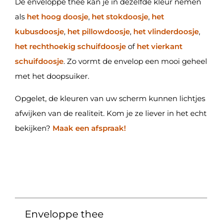
De enveloppe thee kan je in dezelfde kleur nemen
als
het hoog doosje
,
het stokdoosje
,
het
kubusdoosje
,
het pillowdoosje
,
het vlinderdoosje
,
het rechthoekig schuifdoosje
of
het vierkant
schuifdoosje
. Zo vormt de envelop een mooi geheel
met het doopsuiker.
Opgelet, de kleuren van uw scherm kunnen lichtjes
afwijken van de realiteit. Kom je ze liever in het echt
bekijken?
Maak een afspraak!
Enveloppe thee