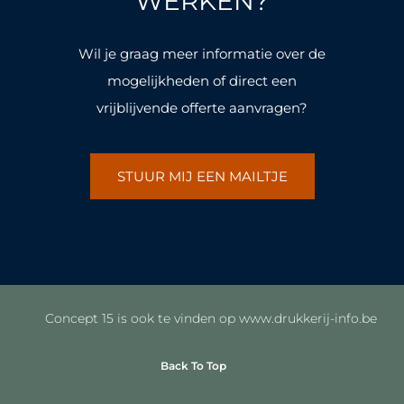
WERKEN?
-
m
-
m
f
f
Wil je graag meer informatie over de
mogelijkheden of direct een
vrijblijvende offerte aanvragen?
STUUR MIJ EEN MAILTJE
Concept 15 is ook te vinden op www.drukkerij-info.be
Back To Top