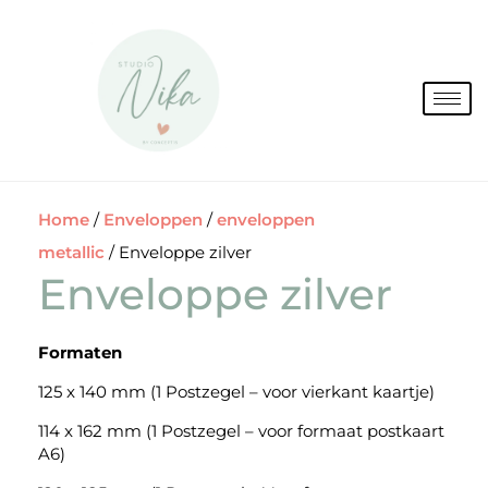
Spring
naar
de
inhoud
Home
/
Enveloppen
/
enveloppen
metallic
/ Enveloppe zilver
Enveloppe zilver
Formaten
125 x 140 mm (1 Postzegel – voor vierkant kaartje)
114 x 162 mm (1 Postzegel – voor formaat postkaart
A6)