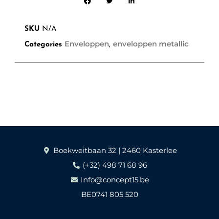
SKU
N/A
Enveloppen
enveloppen metallic
Categories
,
Boekweitbaan 32 | 2460 Kasterlee
(+32) 498 71 68 96
Info@concept15.be
BE0741 805 520