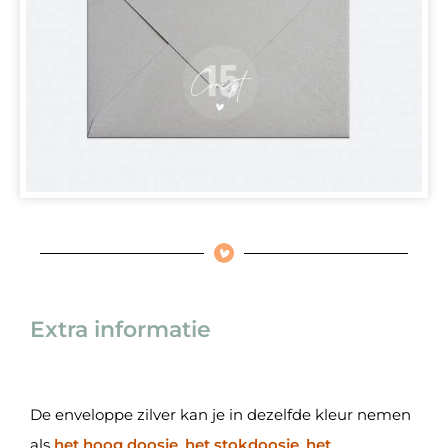
Extra informatie
De enveloppe zilver kan je in dezelfde kleur nemen
als
het hoog doosje
,
het stokdoosje
,
het