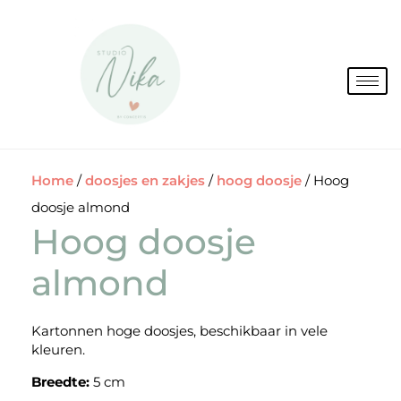
Spring
naar
de
inhoud
Home
/
doosjes en zakjes
/
hoog doosje
/ Hoog
doosje almond
Hoog doosje
almond
Kartonnen hoge doosjes, beschikbaar in vele
kleuren.
Breedte:
5 cm