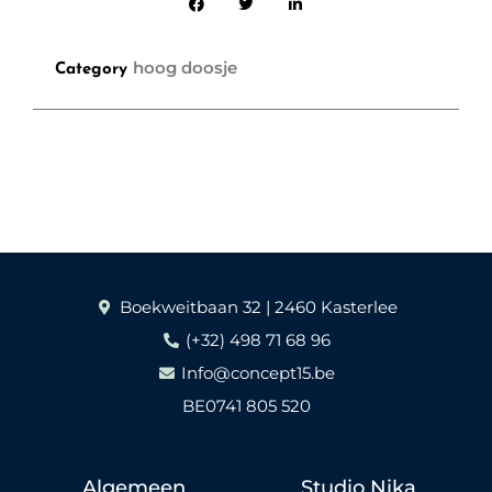
hoog doosje
Category
Boekweitbaan 32 | 2460 Kasterlee
(+32) 498 71 68 96
Info@concept15.be
BE0741 805 520
Algemeen
Studio Nika