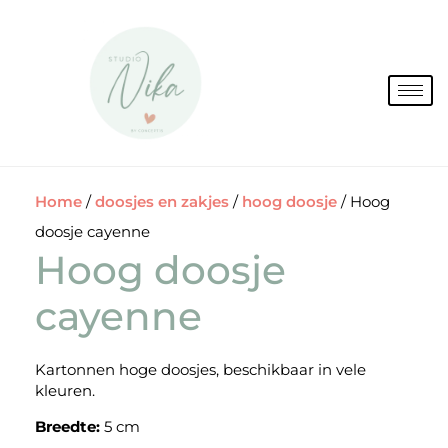
Spring
naar
de
inhoud
Home
/
doosjes en zakjes
/
hoog doosje
/ Hoog
doosje cayenne
Hoog doosje
cayenne
Kartonnen hoge doosjes, beschikbaar in vele
kleuren.
Breedte:
5 cm