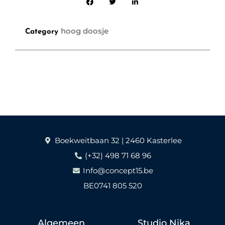
hoog doosje
Category
Boekweitbaan 32 | 2460 Kasterlee
(+32) 498 71 68 96
Info@concept15.be
BE0741 805 520
Algemeen
Studio Nika