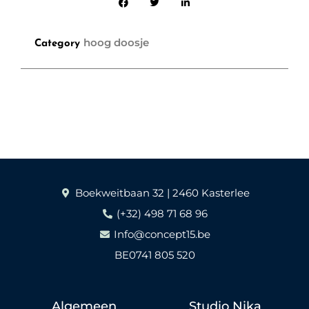
hoog doosje
Category
Boekweitbaan 32 | 2460 Kasterlee
(+32) 498 71 68 96
Info@concept15.be
BE0741 805 520
Algemeen
Studio Nika