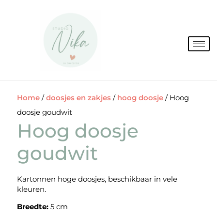
Spring
naar
de
inhoud
Home
/
doosjes en zakjes
/
hoog doosje
/ Hoog
doosje goudwit
Hoog doosje
goudwit
Kartonnen hoge doosjes, beschikbaar in vele
kleuren.
Breedte:
5 cm