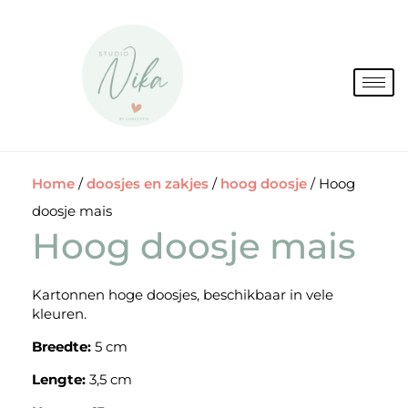
Spring
naar
de
inhoud
Home
/
doosjes en zakjes
/
hoog doosje
/ Hoog
doosje mais
Hoog doosje mais
Kartonnen hoge doosjes, beschikbaar in vele
kleuren.
Breedte:
5 cm
Lengte:
3,5 cm