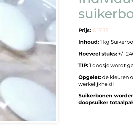
suikerb
Prijs:
€ 17,75
Inhoud:
1 kg Suikerb
Hoeveel stuks:
+/- 24
TIP:
1 doosje wordt g
Opgelet:
de kleuren o
werkelijkheid!
Suikerbonen worden 
doopsuiker totaalpa