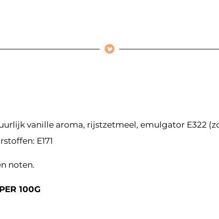
urlijk vanille aroma, rijstzetmeel, emulgator E322 (
stoffen: E171
en noten.
PER 100G