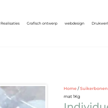
Realisaties
Grafisch ontwerp
webdesign
Drukwer
Home
/
Suikerbonen
mat 1Kg
Individu