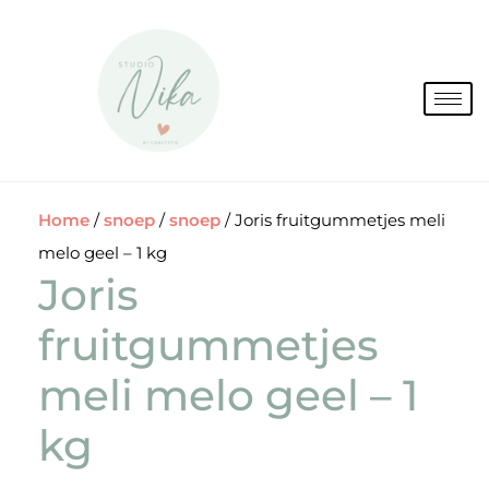
Spring
naar
de
inhoud
Home
/
snoep
/
snoep
/ Joris fruitgummetjes meli
melo geel – 1 kg
Joris
fruitgummetjes
meli melo geel – 1
kg