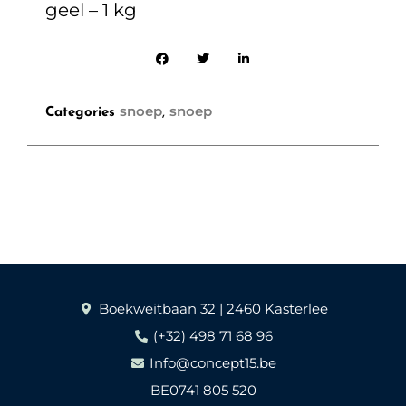
geel – 1 kg
snoep
snoep
Categories
,
Boekweitbaan 32 | 2460 Kasterlee
(+32) 498 71 68 96
Info@concept15.be
BE0741 805 520