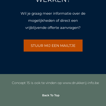
-
m
-
m
f
f
Wil je graag meer informatie over de
mogelijkheden of direct een
vrijblijvende offerte aanvragen?
STUUR MIJ EEN MAILTJE
Concept 15 is ook te vinden op www.drukkerij-info.be
Back To Top