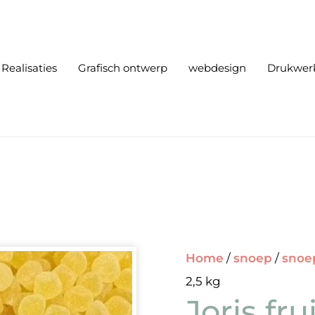
Realisaties
Grafisch ontwerp
webdesign
Drukwer
Home
/
snoep
/
snoe
2,5 kg
Joris fr