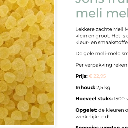
meli mel
Lekkere zachte Meli M
klein en groot. Het is
kleur- en smaakstoffe
De gele meli-melo s
Per verpakking reken 
Prijs:
€ 22,95
Inhoud:
2,5 kg
Hoeveel stuks:
1500 
Opgelet:
de kleuren o
werkelijkheid!
Snoepjes worden enk