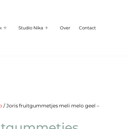
k
Studio Nika
Over
Contact
p
/ Joris fruitgummetjes meli melo geel –
uitgummetjes