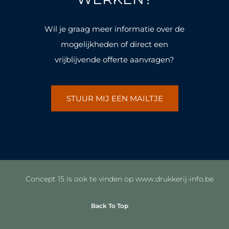
-
m
-
m
f
f
Wil je graag meer informatie over de
mogelijkheden of direct een
vrijblijvende offerte aanvragen?
STUUR MIJ EEN MAILTJE
Concept 15 is ook te vinden op www.drukkerij-info.be
Back To Top