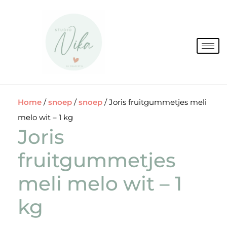
Spring
naar
de
inhoud
Home
/
snoep
/
snoep
/ Joris fruitgummetjes meli
melo wit – 1 kg
Joris
fruitgummetjes
meli melo wit – 1
kg