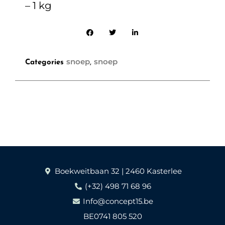
– 1 kg
snoep
snoep
Categories
,
Boekweitbaan 32 | 2460 Kasterlee
(+32) 498 71 68 96
Info@concept15.be
BE0741 805 520