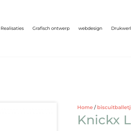
Realisaties
Grafisch ontwerp
webdesign
Drukwer
Home
/
biscuitballet
Knickx L