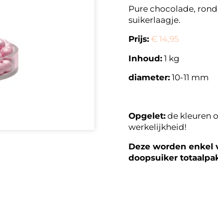
Pure chocolade, rond 
suikerlaagje.
Prijs:
€ 14,95
Inhoud:
1 kg
diameter:
10-11 mm
Opgelet:
de kleuren o
werkelijkheid!
Deze worden enkel v
doopsuiker totaalpa