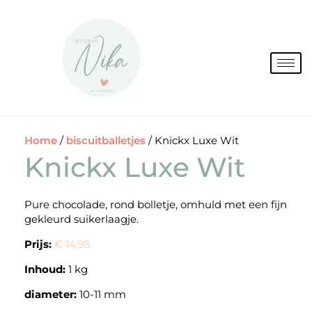
Spring
naar
de
inhoud
Home
/
biscuitballetjes
/ Knickx Luxe Wit
Knickx Luxe Wit
Pure chocolade, rond bolletje, omhuld met een fijn
gekleurd suikerlaagje.
Prijs:
€ 14,95
Inhoud:
1 kg
diameter:
10-11 mm