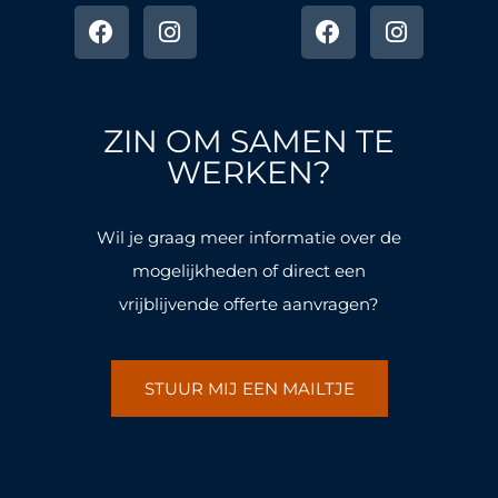
a
n
a
n
c
s
c
s
e
t
e
t
b
a
b
a
o
g
o
g
ZIN OM SAMEN TE
o
r
o
r
k
a
k
a
WERKEN?
-
m
-
m
f
f
Wil je graag meer informatie over de
mogelijkheden of direct een
vrijblijvende offerte aanvragen?
STUUR MIJ EEN MAILTJE