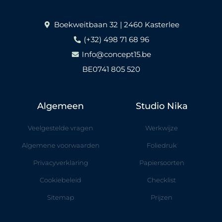
Boekweitbaan 32 | 2460 Kasterlee
(+32) 498 71 68 96
Info@concept15.be
BE0741 805 520
Algemeen
Studio Nika
Veelgestelde vragen
Werkwijze
Algemene voorwaarden
Foliedruk
Privacyverklaring
Papiersoorten
Cookiebeleid
Checklist
Sitemap
Prijzen
F
I
F
I