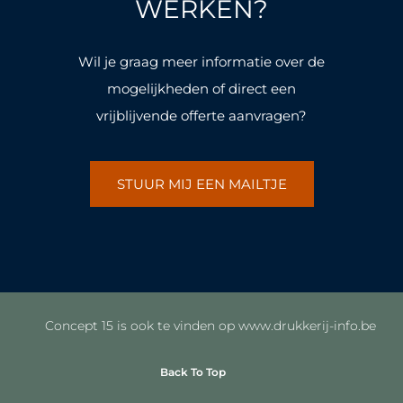
k
a
k
a
WERKEN?
-
m
-
m
f
f
Wil je graag meer informatie over de
mogelijkheden of direct een
vrijblijvende offerte aanvragen?
STUUR MIJ EEN MAILTJE
Concept 15 is ook te vinden op www.drukkerij-info.be
Back To Top