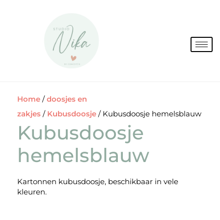
Spring
naar
de
inhoud
Home
/
doosjes en
zakjes
/
Kubusdoosje
/ Kubusdoosje hemelsblauw
Kubusdoosje
hemelsblauw
Kartonnen kubusdoosje, beschikbaar in vele
kleuren.