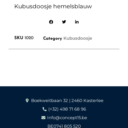
Kubusdoosje hemelsblauw
Kubusdoosje
SKU
1020
Category
Boekweitbaan 32 | 2460 Kasterlee
(+32) 498 71 68 96
Info@concept15.be
BE0741 805 520