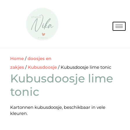
Spring
naar
de
inhoud
Home
/
doosjes en
zakjes
/
Kubusdoosje
/ Kubusdoosje lime tonic
Kubusdoosje lime
tonic
Kartonnen kubusdoosje, beschikbaar in vele
kleuren.