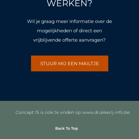
k
a
k
a
WERKEN?
-
m
-
m
f
f
Wil je graag meer informatie over de
mogelijkheden of direct een
vrijblijvende offerte aanvragen?
STUUR MIJ EEN MAILTJE
Concept 15 is ook te vinden op www.drukkerij-info.be
Back To Top