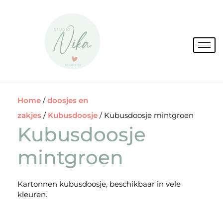
Spring
naar
de
inhoud
Home
/
doosjes en
zakjes
/
Kubusdoosje
/ Kubusdoosje mintgroen
Kubusdoosje
mintgroen
Kartonnen kubusdoosje, beschikbaar in vele
kleuren.