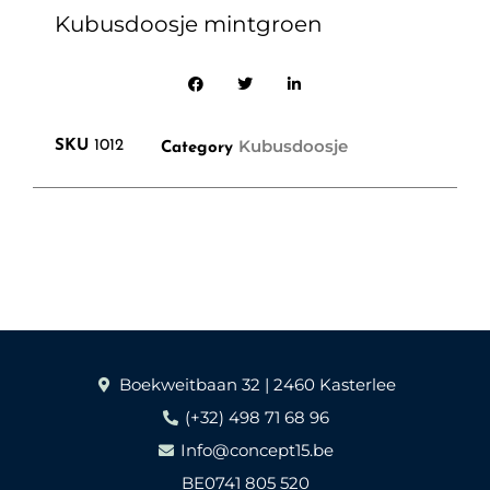
Kubusdoosje mintgroen
Kubusdoosje
SKU
1012
Category
Boekweitbaan 32 | 2460 Kasterlee
(+32) 498 71 68 96
Info@concept15.be
BE0741 805 520