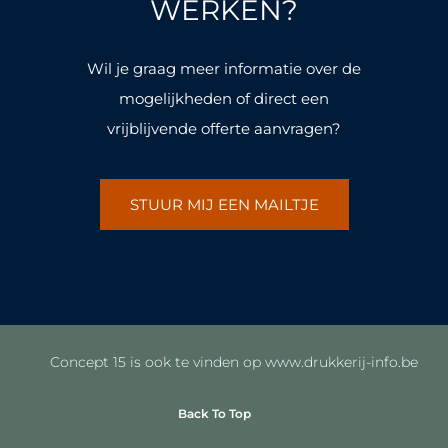
k
a
k
a
WERKEN?
-
m
-
m
f
f
Wil je graag meer informatie over de
mogelijkheden of direct een
vrijblijvende offerte aanvragen?
STUUR MIJ EEN MAILTJE
Concept 15 is ook te vinden op www.drukkerij-info.be
Back To Top