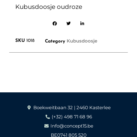
Kubusdoosje oudroze
Kubusdoosje
SKU
1018
Category
Boekweitbaan 32 | 2460 Kasterlee
(+32) 498 71 68 96
Info@concept15.be
BE0741 805 520