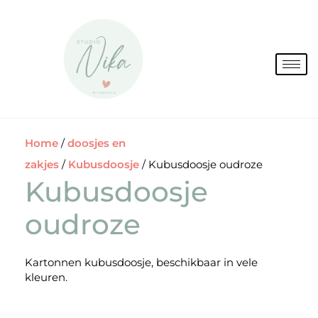
Spring
naar
de
inhoud
Home
/
doosjes en
zakjes
/
Kubusdoosje
/ Kubusdoosje oudroze
Kubusdoosje
oudroze
Kartonnen kubusdoosje, beschikbaar in vele
kleuren.