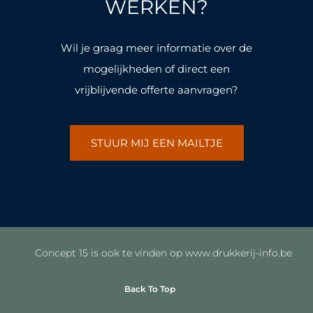
k
a
k
a
WERKEN?
-
m
-
m
f
f
Wil je graag meer informatie over de
mogelijkheden of direct een
vrijblijvende offerte aanvragen?
STUUR MIJ EEN MAILTJE
Concept 15 is ook te vinden op www.drukkerij-info.be
Back To Top