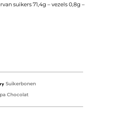
van suikers 71,4g – vezels 0,8g –
Suikerbonen
ry
pa Chocolat