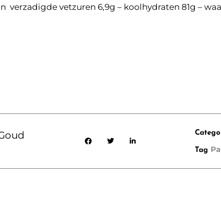
van verzadigde vetzuren 6,9g – koolhydraten 81g – waar
 Goud
Catego
Pa
Tag