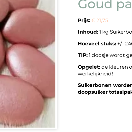
Goud pa
Prijs:
€ 21,75
Inhoud:
1 kg Suikerb
Hoeveel stuks:
+/- 24
TIP:
1 doosje wordt g
Opgelet:
de kleuren o
werkelijkheid!
Suikerbonen worden 
doopsuiker totaalpa