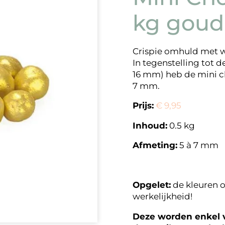
kg goud
Crispie omhuld met w
In tegenstelling tot
16 mm) heb de mini c
7 mm.
Prijs:
€ 9,95
Inhoud:
0.5 kg
Afmeting:
5 à 7 mm
Opgelet:
de kleuren o
werkelijkheid!
Deze worden enkel v