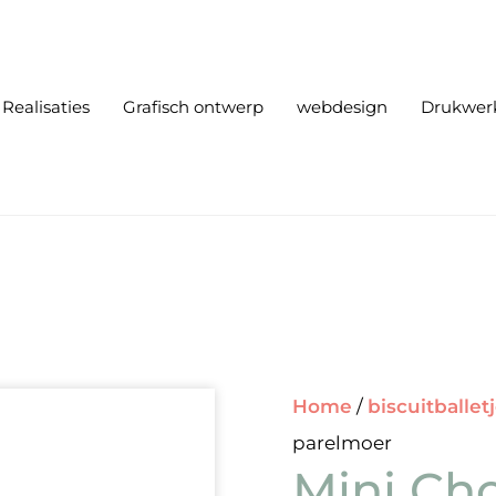
Realisaties
Grafisch ontwerp
webdesign
Drukwer
Home
/
biscuitballet
parelmoer
Mini Ch