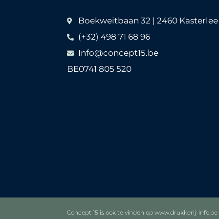
Boekweitbaan 32 | 2460 Kasterlee
(+32) 498 71 68 96
Info@concept15.be
BE0741 805 520
Concept 15 is ook te vinden op www.drukkerij-info.be