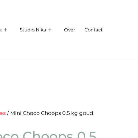
k
Studio Nika
Over
Contact
jes
/ Mini Choco Choops 0,5 kg goud
oco Choops 0,5