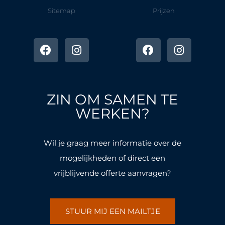
Sitemap
Prijzen
F
I
F
I
a
n
a
n
c
s
c
s
e
t
e
t
b
a
b
a
o
g
o
g
ZIN OM SAMEN TE
o
r
o
r
k
a
k
a
WERKEN?
-
m
-
m
f
f
Wil je graag meer informatie over de
mogelijkheden of direct een
vrijblijvende offerte aanvragen?
STUUR MIJ EEN MAILTJE