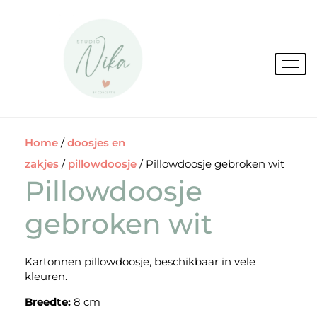
Spring
naar
de
inhoud
Home
/
doosjes en
zakjes
/
pillowdoosje
/ Pillowdoosje gebroken wit
Pillowdoosje
gebroken wit
Kartonnen pillowdoosje, beschikbaar in vele
kleuren.
Breedte:
8 cm