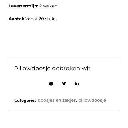
Levertermijn:
2 weken
Aantal:
Vanaf 20 stuks
Pillowdoosje gebroken wit
doosjes en zakjes
pillowdoosje
Categories
,