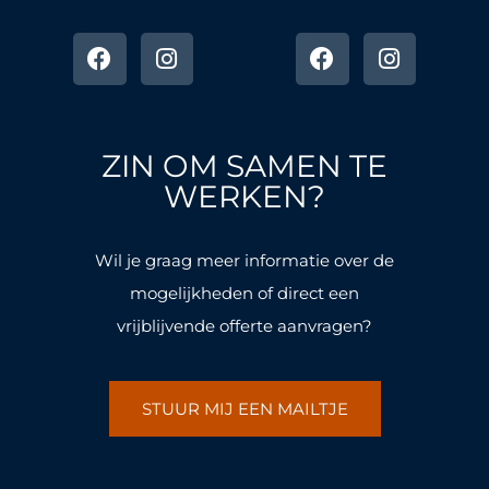
F
I
F
I
a
n
a
n
c
s
c
s
e
t
e
t
b
a
b
a
o
g
o
g
ZIN OM SAMEN TE
o
r
o
r
k
a
k
a
WERKEN?
-
m
-
m
f
f
Wil je graag meer informatie over de
mogelijkheden of direct een
vrijblijvende offerte aanvragen?
STUUR MIJ EEN MAILTJE