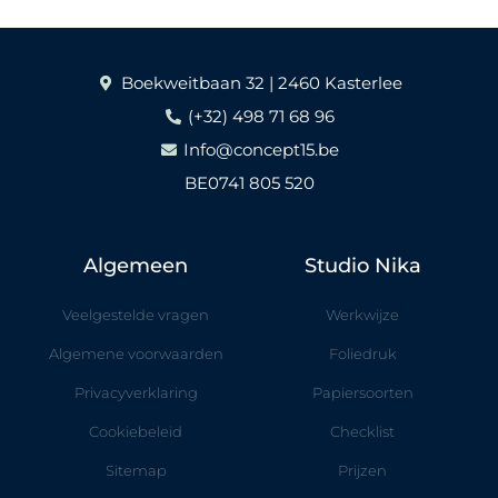
Boekweitbaan 32 | 2460 Kasterlee
(+32) 498 71 68 96
Info@concept15.be
BE0741 805 520
Algemeen
Studio Nika
Veelgestelde vragen
Werkwijze
Algemene voorwaarden
Foliedruk
Privacyverklaring
Papiersoorten
Cookiebeleid
Checklist
Sitemap
Prijzen