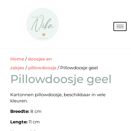
Spring
naar
de
inhoud
Home
/
doosjes en
zakjes
/
pillowdoosje
/ Pillowdoosje geel
Pillowdoosje geel
Kartonnen pillowdoosje, beschikbaar in vele
kleuren.
Breedte:
8 cm
Lengte:
11 cm