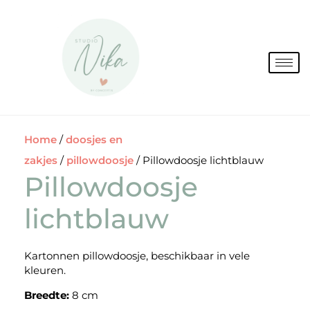
Spring
naar
de
inhoud
Home
/
doosjes en
zakjes
/
pillowdoosje
/ Pillowdoosje lichtblauw
Pillowdoosje
lichtblauw
Kartonnen pillowdoosje, beschikbaar in vele
kleuren.
Breedte:
8 cm