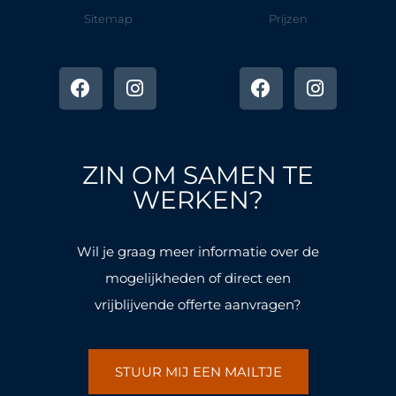
Sitemap
Prijzen
F
I
F
I
a
n
a
n
c
s
c
s
e
t
e
t
b
a
b
a
o
g
o
g
ZIN OM SAMEN TE
o
r
o
r
k
a
k
a
WERKEN?
-
m
-
m
f
f
Wil je graag meer informatie over de
mogelijkheden of direct een
vrijblijvende offerte aanvragen?
STUUR MIJ EEN MAILTJE