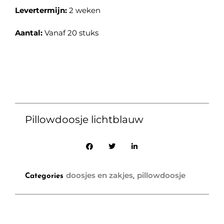
Levertermijn:
2 weken
Aantal:
Vanaf 20 stuks
Pillowdoosje lichtblauw
doosjes en zakjes
pillowdoosje
Categories
,