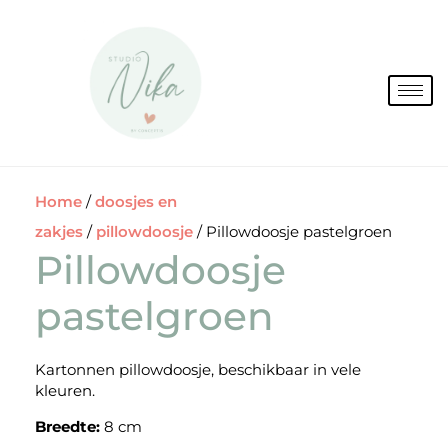
Spring
naar
de
inhoud
Home
/
doosjes en
zakjes
/
pillowdoosje
/ Pillowdoosje pastelgroen
Pillowdoosje
pastelgroen
Kartonnen pillowdoosje, beschikbaar in vele
kleuren.
Breedte:
8 cm