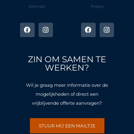
Sitemap
Prijzen
F
I
F
I
a
n
a
n
c
s
c
s
e
t
e
t
b
a
b
a
o
g
o
g
ZIN OM SAMEN TE
o
r
o
r
k
a
k
a
WERKEN?
-
m
-
m
f
f
Wil je graag meer informatie over de
mogelijkheden of direct een
vrijblijvende offerte aanvragen?
STUUR MIJ EEN MAILTJE