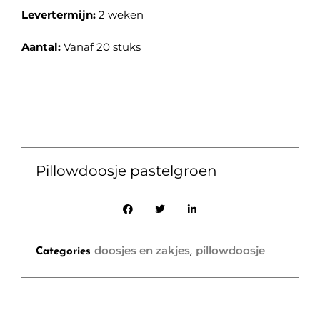
Levertermijn:
2 weken
Aantal:
Vanaf 20 stuks
Pillowdoosje pastelgroen
doosjes en zakjes
pillowdoosje
Categories
,