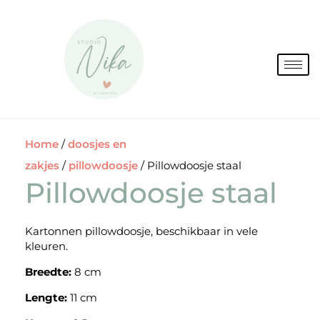
Spring
naar
de
inhoud
Home
/
doosjes en
zakjes
/
pillowdoosje
/ Pillowdoosje staal
Pillowdoosje staal
Kartonnen pillowdoosje, beschikbaar in vele
kleuren.
Breedte:
8 cm
Lengte:
11 cm