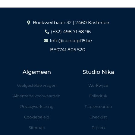
Boekweitbaan 32 | 2460 Kasterlee
(+32) 498 71 68 96
Info@concept15.be
BE0741 805 520
Algemeen
Studio Nika
Veelgestelde vragen
Werkwijze
Algemene voorwaarden
Foliedruk
Privacyverklaring
Papiersoorten
Cookiebeleid
Checklist
Sitemap
Prijzen