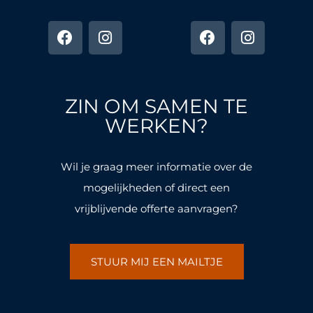
F
I
F
I
a
n
a
n
c
s
c
s
e
t
e
t
b
a
b
a
o
g
o
g
ZIN OM SAMEN TE
o
r
o
r
k
a
k
a
WERKEN?
-
m
-
m
f
f
Wil je graag meer informatie over de
mogelijkheden of direct een
vrijblijvende offerte aanvragen?
STUUR MIJ EEN MAILTJE