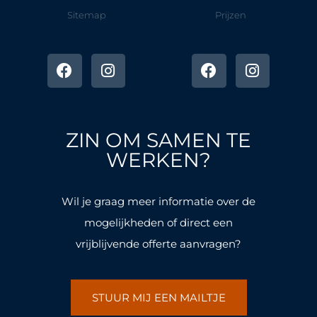
Sitemap
Prijzen
F
I
F
I
a
n
a
n
c
s
c
s
e
t
e
t
b
a
b
a
o
g
o
g
ZIN OM SAMEN TE
o
r
o
r
k
a
k
a
WERKEN?
-
m
-
m
f
f
Wil je graag meer informatie over de
mogelijkheden of direct een
vrijblijvende offerte aanvragen?
STUUR MIJ EEN MAILTJE