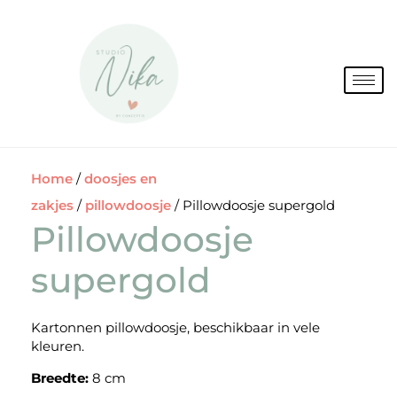
Spring
naar
de
inhoud
Home
/
doosjes en
zakjes
/
pillowdoosje
/ Pillowdoosje supergold
Pillowdoosje
supergold
Kartonnen pillowdoosje, beschikbaar in vele
kleuren.
Breedte:
8 cm