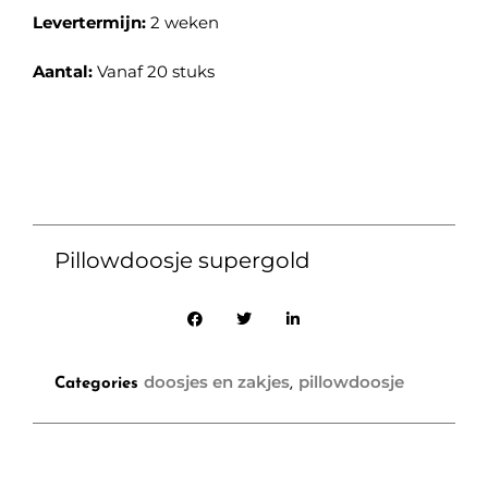
Levertermijn:
2 weken
Aantal:
Vanaf 20 stuks
Pillowdoosje supergold
doosjes en zakjes
pillowdoosje
Categories
,