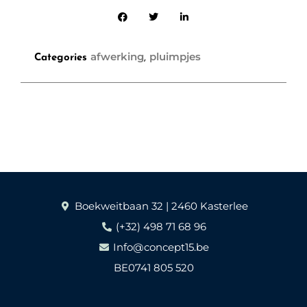
afwerking
pluimpjes
Categories
,
Boekweitbaan 32 | 2460 Kasterlee
(+32) 498 71 68 96
Info@concept15.be
BE0741 805 520