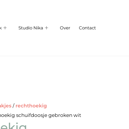
k
Studio Nika
Over
Contact
akjes
/
rechthoekig
hoekig schuifdoosje gebroken wit
ekig