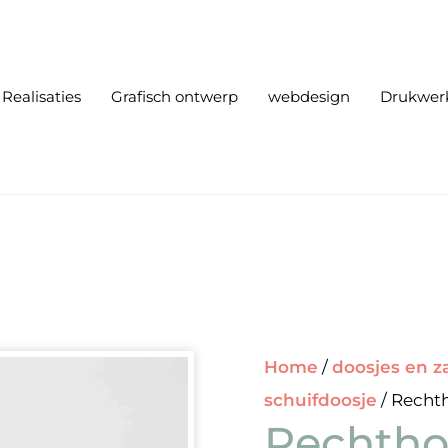
Realisaties
Grafisch ontwerp
webdesign
Drukwer
Home
/
doosjes en z
schuifdoosje
/ Recht
Rechtho