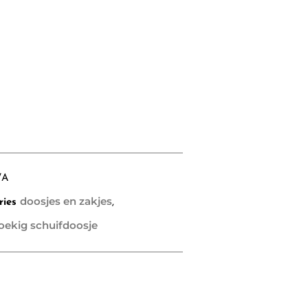
/A
doosjes en zakjes
ries
,
oekig schuifdoosje