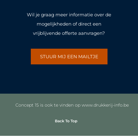
-
m
-
m
f
f
Wil je graag meer informatie over de
mogelijkheden of direct een
vrijblijvende offerte aanvragen?
STUUR MIJ EEN MAILTJE
Concept 15 is ook te vinden op www.drukkerij-info.be
Back To Top