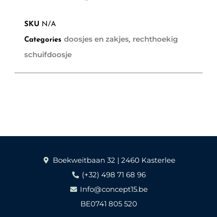
SKU
N/A
doosjes en zakjes
rechthoekig
Categories
,
schuifdoosje
Boekweitbaan 32 | 2460 Kasterlee
(+32) 498 71 68 96
Info@concept15.be
BE0741 805 520