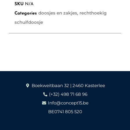
SKU
N/A
doosjes en zakjes
rechthoekig
Categories
,
schuifdoosje
Boekweitbaan 32 | 2460 Kasterlee
(+32) 498 71 68 96
Info@concept15.be
BE0741 805 520