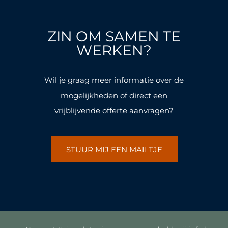
e
t
e
t
b
a
b
a
o
g
o
g
ZIN OM SAMEN TE
o
r
o
r
k
a
k
a
WERKEN?
-
m
-
m
f
f
Wil je graag meer informatie over de
mogelijkheden of direct een
vrijblijvende offerte aanvragen?
STUUR MIJ EEN MAILTJE