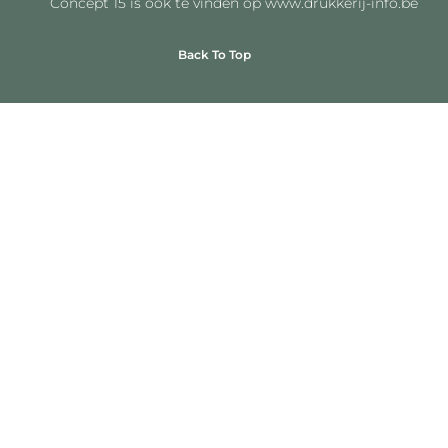
Concept 15 is ook te vinden op www.drukkerij-info.be
Back To Top