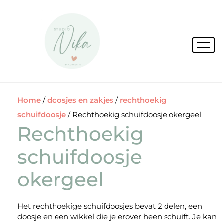
Spring
naar
de
inhoud
Home
/
doosjes en zakjes
/
rechthoekig
schuifdoosje
/ Rechthoekig schuifdoosje okergeel
Rechthoekig
schuifdoosje
okergeel
Het rechthoekige schuifdoosjes bevat 2 delen, een
doosje en een wikkel die je erover heen schuift. Je kan