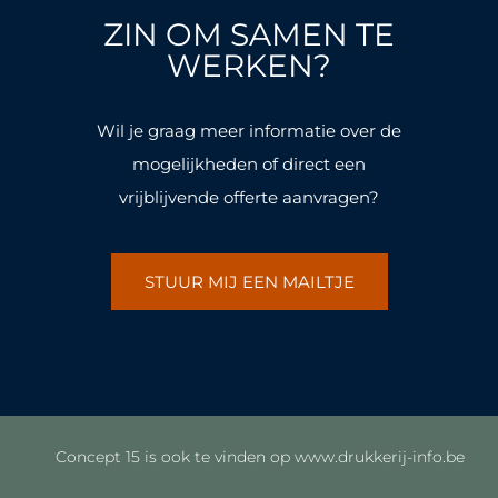
o
g
o
g
ZIN OM SAMEN TE
o
r
o
r
k
a
k
a
WERKEN?
-
m
-
m
f
f
Wil je graag meer informatie over de
mogelijkheden of direct een
vrijblijvende offerte aanvragen?
STUUR MIJ EEN MAILTJE
Concept 15 is ook te vinden op www.drukkerij-info.be