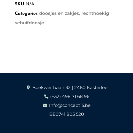
SKU
N/A
doosjes en zakjes
rechthoekig
Categories
,
schuifdoosje
Boekweitbaan 32 | 2460 Kasterlee
(+32) 498 71 68 96
Info@concept15.be
BE0741 805 520