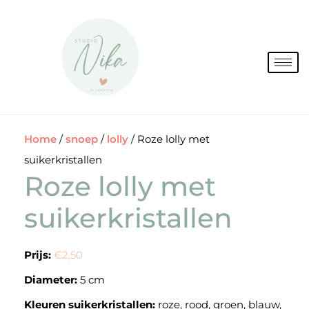
Spring
naar
de
inhoud
Home
/
snoep
/
lolly
/ Roze lolly met
suikerkristallen
Roze lolly met
suikerkristallen
Prijs:
€2,50
Diameter:
5 cm
Kleuren suikerkristallen:
roze, rood, groen, blauw,