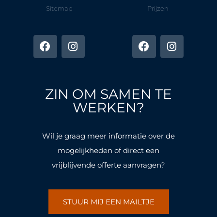
Sitemap
Prijzen
F
I
F
I
a
n
a
n
c
s
c
s
e
t
e
t
b
a
b
a
o
g
o
g
ZIN OM SAMEN TE
o
r
o
r
k
a
k
a
WERKEN?
-
m
-
m
f
f
Wil je graag meer informatie over de
mogelijkheden of direct een
vrijblijvende offerte aanvragen?
STUUR MIJ EEN MAILTJE