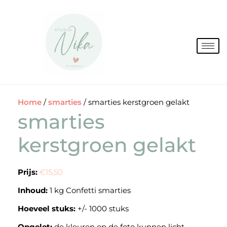
Spring
naar
de
inhoud
Home
/
smarties
/ smarties kerstgroen gelakt
smarties
kerstgroen gelakt
Prijs:
€15,50
Inhoud:
1 kg Confetti smarties
Hoeveel stuks:
+/- 1000 stuks
Opgelet:
de kleuren op de foto kunnen licht