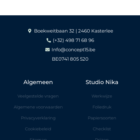
Boekweitbaan 32 | 2460 Kasterlee
(+32) 498 71 68 96
Info@concept15.be
BE0741 805 520
Algemeen
Studio Nika
Veelgestelde vragen
Werkwijze
Algemene voorwaarden
Foliedruk
Privacyverklaring
Papiersoorten
Cookiebeleid
Checklist
Sitemap
Prijzen