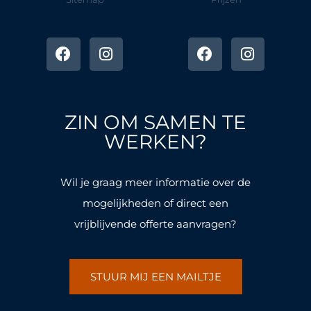
F
I
F
I
a
n
a
n
c
s
c
s
e
t
e
t
b
a
b
a
o
g
o
g
ZIN OM SAMEN TE
o
r
o
r
k
a
k
a
WERKEN?
-
m
-
m
f
f
Wil je graag meer informatie over de
mogelijkheden of direct een
vrijblijvende offerte aanvragen?
STUUR MIJ EEN MAILTJE