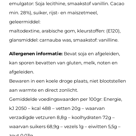
emulgator: Soja lecithine, smaakstof vanillin. Cacao
min. 28%), suiker, rijst- en maïszetmeel,
geleermiddel:
maltodextine, arabische gom, kleurstoffen: (E120),
glansmiddel: carnauba was, smaakstof: vanilline.
Allergenen informatie:
Bevat soja en afgeleiden,
kan sporen bevatten van gluten, melk, noten en
afgeleiden.
Bewaren in een koele droge plaats, niet blootstellen
aan warmte en direct zonlicht.
Gemiddelde voedingswaarden per 100gr: Energie,
kJ 2050 – kcal 488 – vetten 20g – waarvan
verzadigde vetzuren 8,8g – koolhydraten 72g –
waarvan suikers 68,9g – vezels 1g – eiwitten 5,5g –
zout 0,03g.