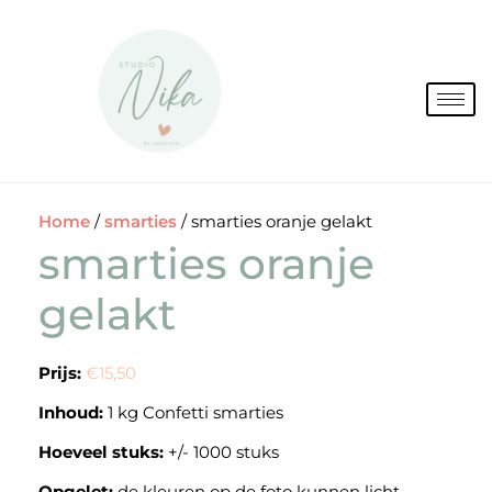
Spring
naar
de
inhoud
Home
/
smarties
/ smarties oranje gelakt
smarties oranje
gelakt
Prijs:
€15,50
Inhoud:
1 kg Confetti smarties
Hoeveel stuks:
+/- 1000 stuks
Opgelet:
de kleuren op de foto kunnen licht