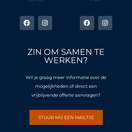
F
I
F
I
a
n
a
n
c
s
c
s
e
t
e
t
b
a
b
a
o
g
o
g
ZIN OM SAMEN TE
o
r
o
r
k
a
k
a
WERKEN?
-
m
-
m
f
f
Wil je graag meer informatie over de
mogelijkheden of direct een
vrijblijvende offerte aanvragen?
STUUR MIJ EEN MAILTJE