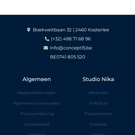
Boekweitbaan 32 | 2460 Kasterlee
(+32) 498 71 68 96
Info@concept15.be
BE0741 805 520
Algemeen
Studio Nika
Veelgestelde vragen
Werkwijze
Algemene voorwaarden
Foliedruk
Privacyverklaring
Papiersoorten
Cookiebeleid
Checklist
Sitemap
Prijzen