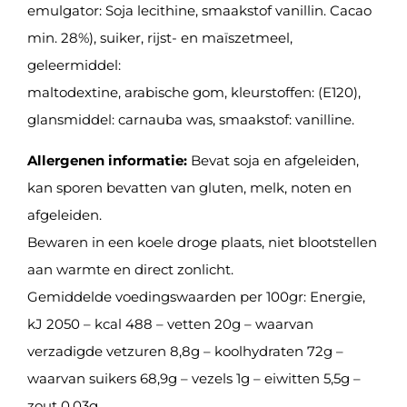
emulgator: Soja lecithine, smaakstof vanillin. Cacao
min. 28%), suiker, rijst- en maïszetmeel,
geleermiddel:
maltodextine, arabische gom, kleurstoffen: (E120),
glansmiddel: carnauba was, smaakstof: vanilline.
Allergenen informatie:
Bevat soja en afgeleiden,
kan sporen bevatten van gluten, melk, noten en
afgeleiden.
Bewaren in een koele droge plaats, niet blootstellen
aan warmte en direct zonlicht.
Gemiddelde voedingswaarden per 100gr: Energie,
kJ 2050 – kcal 488 – vetten 20g – waarvan
verzadigde vetzuren 8,8g – koolhydraten 72g –
waarvan suikers 68,9g – vezels 1g – eiwitten 5,5g –
zout 0,03g.