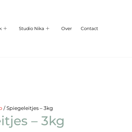
k
Studio Nika
Over
Contact
p
/ Spiegeleitjes – 3kg
itjes – 3kg