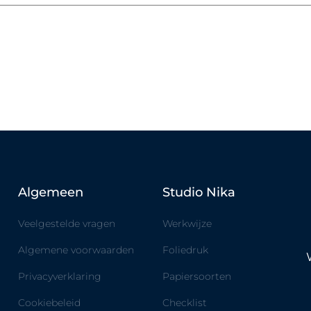
Algemeen
Studio Nika
Veelgestelde vragen
Werkwijze
Algemene voorwaarden
Foliedruk
Privacyverklaring
Papiersoorten
Cookiebeleid
Checklist