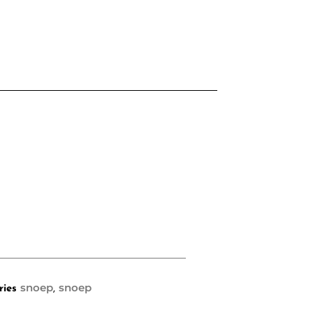
snoep
snoep
ries
,