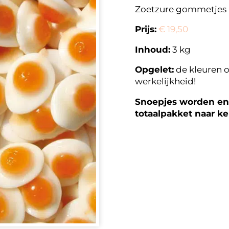
Zoetzure gommetjes i
Prijs:
€ 19,50
Inhoud:
3 kg
Opgelet:
de kleuren o
werkelijkheid!
Snoepjes worden enk
totaalpakket naar k