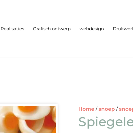
Realisaties
Grafisch ontwerp
webdesign
Drukwer
Home
/
snoep
/
snoe
Spiegele